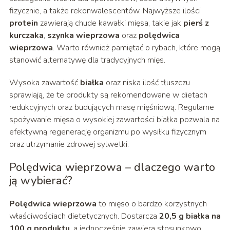
fizycznie, a także rekonwalescentów. Najwyższe ilości
protein
zawierają chude kawałki mięsa, takie jak
pierś z
kurczaka
,
szynka wieprzowa
oraz
polędwica
wieprzowa
. Warto również pamiętać o rybach, które mogą
stanowić alternatywę dla tradycyjnych mięs.
Wysoka zawartość
białka
oraz niska ilość tłuszczu
sprawiają, że te produkty są rekomendowane w dietach
redukcyjnych oraz budujących masę mięśniową. Regularne
spożywanie mięsa o wysokiej zawartości białka pozwala na
efektywną regenerację organizmu po wysiłku fizycznym
oraz utrzymanie zdrowej sylwetki.
Polędwica wieprzowa – dlaczego warto
ją wybierać?
Polędwica wieprzowa
to mięso o bardzo korzystnych
właściwościach dietetycznych. Dostarcza
20,5 g białka na
100 g produktu
, a jednocześnie zawiera stosunkowo