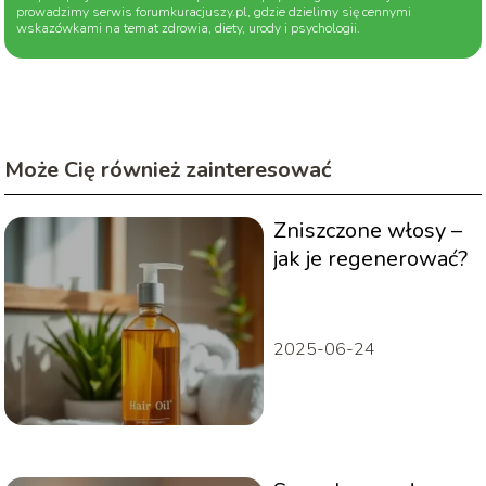
prowadzimy serwis forumkuracjuszy.pl, gdzie dzielimy się cennymi
wskazówkami na temat zdrowia, diety, urody i psychologii.
Może Cię również zainteresować
Zniszczone włosy –
jak je regenerować?
2025-06-24