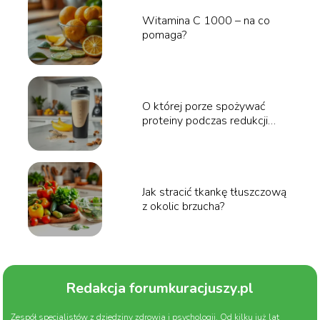
Witamina C 1000 – na co
pomaga?
O której porze spożywać
proteiny podczas redukcji
wagi?
Jak stracić tkankę tłuszczową
z okolic brzucha?
Redakcja forumkuracjuszy.pl
Zespół specjalistów z dziedziny zdrowia i psychologii. Od kilku już lat