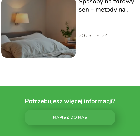
Sposoby na zdrowy
sen – metody na
pełen i
odmładzający
wypoczynek
2025-06-24
Potrzebujesz więcej informacji?
NAPISZ DO NAS