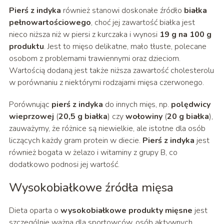
Pierś z indyka
również stanowi doskonałe źródło
białka
pełnowartościowego
, choć jej zawartość białka jest
nieco niższa niż w piersi z kurczaka i wynosi
19 g na 100 g
produktu
. Jest to mięso delikatne, mało tłuste, polecane
osobom z problemami trawiennymi oraz dzieciom.
Wartością dodaną jest także niższa zawartość cholesterolu
w porównaniu z niektórymi rodzajami mięsa czerwonego.
Porównując
pierś z indyka
do innych mięs, np.
polędwicy
wieprzowej
(
20,5 g białka
) czy
wołowiny
(
20 g białka
),
zauważymy, że różnice są niewielkie, ale istotne dla osób
liczących każdy gram protein w diecie.
Pierś z indyka
jest
również bogata w żelazo i witaminy z grupy B, co
dodatkowo podnosi jej wartość.
Wysokobiałkowe źródła mięsa
Dieta oparta o
wysokobiałkowe produkty mięsne
jest
szczególnie ważna dla sportowców, osób aktywnych