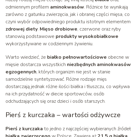
odmiennym profilem
aminokwasów
. Różnice te wynikają
zarówno z gatunku zwierzęcia, jak i obranej części mięsa, co
czyni wybór odpowiedniego produktu istotnym elementem
zdrowej diety
.
Mięso drobiowe
, czerwone oraz ryby
stanowią podstawowe
produkty wysokobiałkowe
wykorzystywane w codziennym żywieniu.
Warto wiedzieć, że
białko pełnowartościowe
obecne w
mięsie dostarcza wszystkich
niezbędnych aminokwasów
egzogennych
, których organizm nie jest w stanie
samodzielnie syntetyzować. Różne rodzaje mięs
dostarczają jednak różne ilości białka i tłuszczu, co wpływa
na ich przydatność w diecie sportowców, osób
odchudzających się oraz dzieci i osób starszych.
Pierś z kurczaka – wartości odżywcze
Pierś z kurczaka
to jedno z najczęściej wybieranych źródeł
białka zwierzęcego
w Polsce. Zawiera aż
21,5 g białka