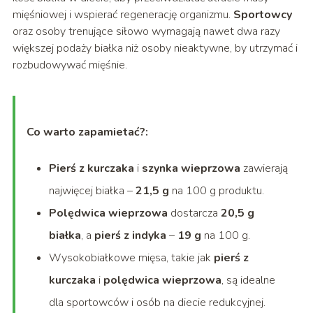
mięśniowej i wspierać regenerację organizmu.
Sportowcy
oraz osoby trenujące siłowo wymagają nawet dwa razy
większej podaży białka niż osoby nieaktywne, by utrzymać i
rozbudowywać mięśnie.
Co warto zapamietać?:
Pierś z kurczaka
i
szynka wieprzowa
zawierają
najwięcej białka –
21,5 g
na 100 g produktu.
Polędwica wieprzowa
dostarcza
20,5 g
białka
, a
pierś z indyka
–
19 g
na 100 g.
Wysokobiałkowe mięsa, takie jak
pierś z
kurczaka
i
polędwica wieprzowa
, są idealne
dla sportowców i osób na diecie redukcyjnej.