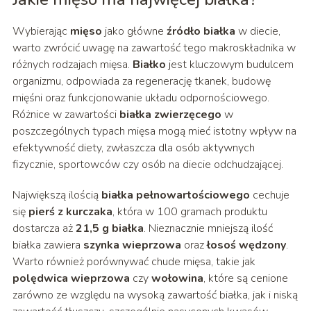
Wybierając
mięso
jako główne
źródło białka
w diecie,
warto zwrócić uwagę na zawartość tego makroskładnika w
różnych rodzajach mięsa.
Białko
jest kluczowym budulcem
organizmu, odpowiada za regenerację tkanek, budowę
mięśni oraz funkcjonowanie układu odpornościowego.
Różnice w zawartości
białka zwierzęcego
w
poszczególnych typach mięsa mogą mieć istotny wpływ na
efektywność diety, zwłaszcza dla osób aktywnych
fizycznie, sportowców czy osób na diecie odchudzającej.
Największą ilością
białka pełnowartościowego
cechuje
się
pierś z kurczaka
, która w 100 gramach produktu
dostarcza aż
21,5 g białka
. Nieznacznie mniejszą ilość
białka zawiera
szynka wieprzowa
oraz
łosoś wędzony
.
Warto również porównywać chude mięsa, takie jak
polędwica wieprzowa
czy
wołowina
, które są cenione
zarówno ze względu na wysoką zawartość białka, jak i niską