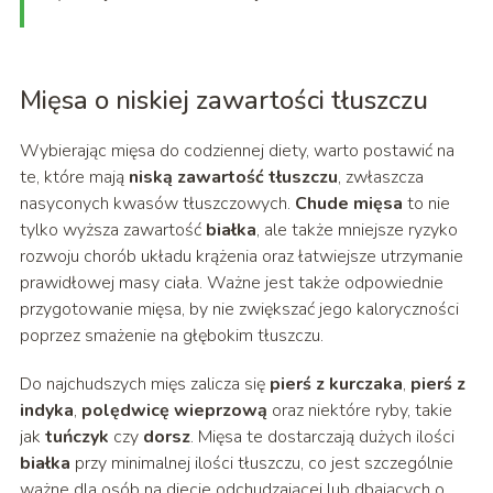
Mięsa o niskiej zawartości tłuszczu
Wybierając mięsa do codziennej diety, warto postawić na
te, które mają
niską zawartość tłuszczu
, zwłaszcza
nasyconych kwasów tłuszczowych.
Chude mięsa
to nie
tylko wyższa zawartość
białka
, ale także mniejsze ryzyko
rozwoju chorób układu krążenia oraz łatwiejsze utrzymanie
prawidłowej masy ciała. Ważne jest także odpowiednie
przygotowanie mięsa, by nie zwiększać jego kaloryczności
poprzez smażenie na głębokim tłuszczu.
Do najchudszych mięs zalicza się
pierś z kurczaka
,
pierś z
indyka
,
polędwicę wieprzową
oraz niektóre ryby, takie
jak
tuńczyk
czy
dorsz
. Mięsa te dostarczają dużych ilości
białka
przy minimalnej ilości tłuszczu, co jest szczególnie
ważne dla osób na diecie odchudzającej lub dbających o